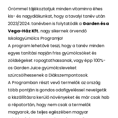
Örömmel tájékoztatjuk minden vitaminra éhes
kis- és nagydiákunkat, hogy a tavalyi tanév után
2023/2024. tanévben is folytatódik a
Garden és a
Vega-Ház Kft.
nagy sikernek örvendő
Iskolagyümölcs Programja!
A program lehetővé teszi, hogy a tanév minden
egyes tanítási napján friss gyümölcsöket és
zöldségeket ropogtathassanak, vagy épp 100%-
os Garden Juice gyümölcsleveket
szürcsölhessenek a Diákszempontosok.
A Programban részt vevő termelők az ország
több pontján is gondos odafigyeléssel nevelgetik
a kiszállításra kerülő növényeket és már csak hab
a répatortán, hogy nem csak a termelők
magyarok, de teljes egészében magyar