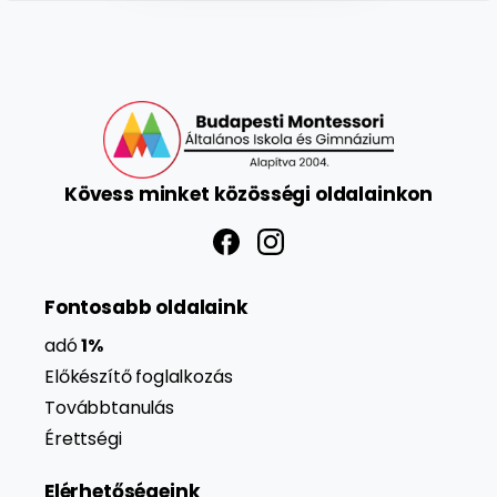
Kövess
minket
közösségi
oldalainkon
Fontosabb oldalaink
adó
1%
Előkészítő foglalkozás
Továbbtanulás
Érettségi
Elérhetőségeink