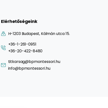
Elérhetőségeink
H-1203 Budapest, Kálmán utca 15.
+36-1-261-0951
+36-20-422-8480
titkarsag@bpmontessori.hu
info@bpmontessori.hu