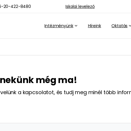
36-20-422-8480
Iskolai levelező
Intézményünk
Híreink
Oktatás
n nekünk még ma!
 velünk a kapcsolatot, és tudj meg minél több info