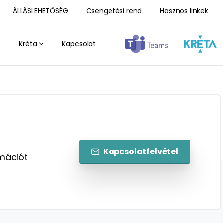
ÁLLÁSLEHETŐSÉG
Csengetési rend
Hasznos linkek
Kréta
Kapcsolat
Kapcsolatfelvétel
rmációt