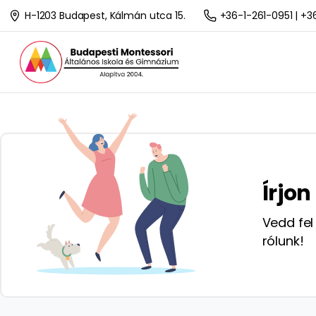
H-1203 Budapest, Kálmán utca 15.
+36-1-261-0951 | +
Írjo
Vedd fel
rólunk!