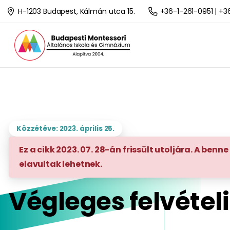
H-1203 Budapest, Kálmán utca 15.
+36-1-261-0951 | +
Közzétéve: 2023. április 25.
Ez a cikk 2023. 07. 28-án frissült utoljára. A be
elavultak lehetnek.
Végleges felvéte