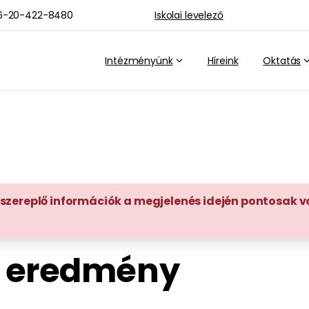
36-20-422-8480
Iskolai levelező
Intézményünk
Híreink
Oktatás
nne szereplő információk a megjelenés idején pontosak 
li eredmény