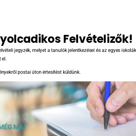
yolcadikos Felvételizők!
elvételi jegyzék, melyet a tanulók jelentkezései és az egyes iskolá
 el.
ényekről postai úton értesítést küldünk.
MÉG MA!