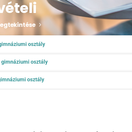
vételi
egtekintése
 gimnáziumi osztály
 gimnáziumi osztály
 gimnáziumi osztály