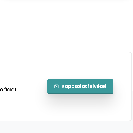
Kapcsolatfelvétel
rmációt