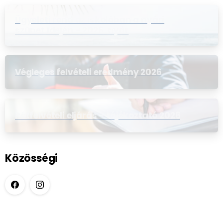
Ügyeleti rend az iskolában a nyári
szünet idején – 2026. nyár
Végleges felvételi eredmény 2026
Pótfelvételi eljárás – tájékoztató 2026
Közösségi