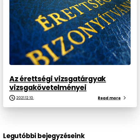
Az érettségi vizsgatárgyak
vizsgakövetelményei
2021.12.10.
Read more
Legutóbbi bejegyzéseink