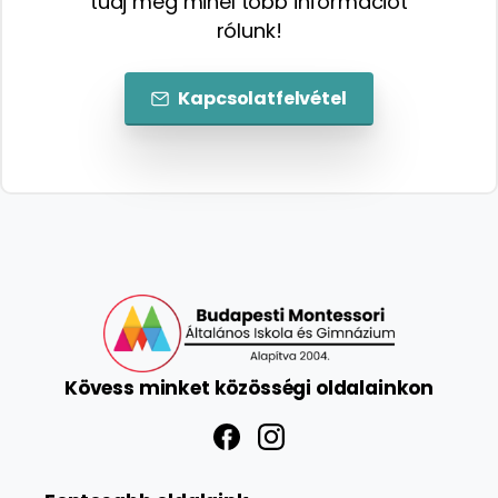
tudj meg minél több információt
rólunk!
Kapcsolatfelvétel
Kövess
minket
közösségi
oldalainkon