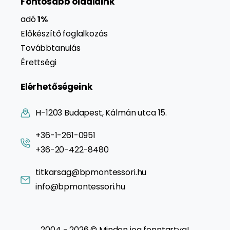
Fontosabb oldalaink
adó
1%
Előkészítő foglalkozás
Továbbtanulás
Érettségi
Elérhetőségeink
H-1203 Budapest, Kálmán utca 15.
+36-1-261-0951
+36-20-422-8480
titkarsag@bpmontessori.hu
info@bpmontessori.hu