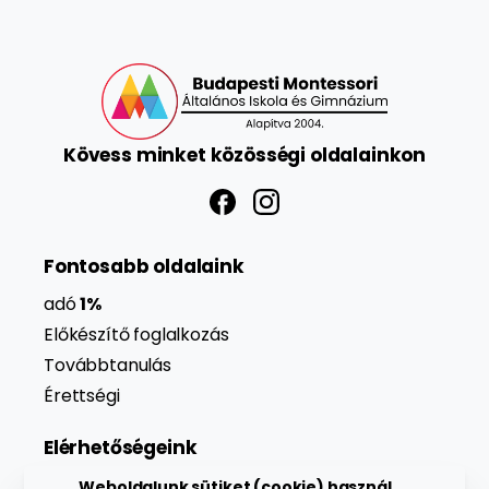
Kövess
minket
közösségi
oldalainkon
Fontosabb oldalaink
adó
1%
Előkészítő foglalkozás
Továbbtanulás
Érettségi
Elérhetőségeink
Weboldalunk sütiket (cookie) használ