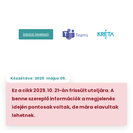
Iskolai levelező
Közzétéve: 2025. május 05.
Ez a cikk 2025. 10. 21-án frissült utoljára. A
benne szereplő információk a megjelenés
idején pontosak voltak, de mára elavultak
lehetnek.