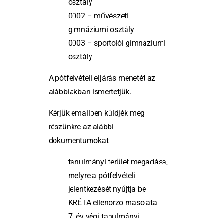
osztály
0002 – művészeti
gimnáziumi osztály
0003 – sportolói gimnáziumi
osztály
A pótfelvételi eljárás menetét az
alábbiakban ismertetjük.
Kérjük emailben küldjék meg
részünkre az alábbi
dokumentumokat:
tanulmányi terület megadása,
melyre a pótfelvételi
jelentkezését nyújtja be
KRÉTA ellenőrző másolata
7. év végi tanulmányi