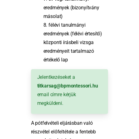
eredmények (bizonyítvány
másolat)
8. félévi tanulmányi
eredmények (félévi értesítő)
központi írásbeli vizsga
eredményeit tartalmazó
értékelő lap
Jelentkezéseket a
titkarsag@bpmontessori.hu
email címre kérjük
megküldeni.
A pótfelvételi eljárásban való
részvétel előfeltétele a fentebb