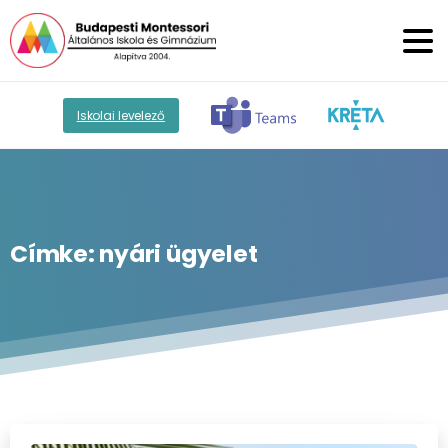
Iskolai levelező
Címke:
nyári
ügyelet