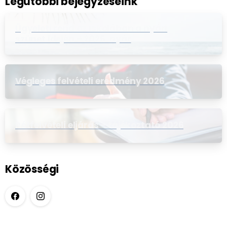
Legutóbbi bejegyzéseink
Ügyeleti rend az iskolában a nyári
szünet idején – 2026. nyár
Végleges felvételi eredmény 2026
Pótfelvételi eljárás – tájékoztató 2026
Közösségi