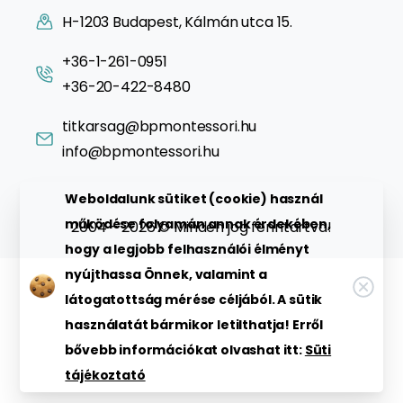
H-1203 Budapest, Kálmán utca 15.
+36-1-261-0951
+36-20-422-8480
titkarsag@bpmontessori.hu
info@bpmontessori.hu
Weboldalunk sütiket (cookie) használ
működése folyamán annak érdekében,
2004 - 2026 © Minden jog fenntartva!
hogy a legjobb felhasználói élményt
nyújthassa Önnek, valamint a
látogatottság mérése céljából. A sütik
használatát bármikor letilthatja! Erről
bővebb információkat olvashat itt:
Süti
tájékoztató